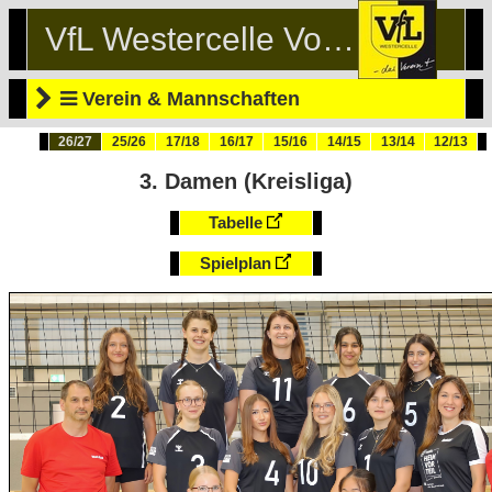
VfL Westercelle Volleyball
Verein & Mannschaften
26/27
25/26
17/18
16/17
15/16
14/15
13/14
12/13
3. Damen (Kreisliga)
Tabelle
Spielplan