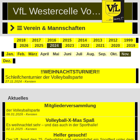
VfL Westercelle Volleyball
Verein & Mannschaften
2018
2017
2016
2015
2014
2013
2012
1999
2026
2025
2024
2023
2022
2021
2020
2019
Jan.
Feb.
März
April
Mai
Juni
Juli
Aug.
Sep.
Okt.
Nov.
Dez.
!!WEIHNACHTSTURNIER!!
Schleifchenturnier der Volleyballsparte
27.11.2024 - Kersten
Aktuelles
Mitgliederversammlung
der Volleyballsparte
06.01.2026 - Kersten
Volleyball-X-Mas Spaß
Es weihnachtet sehr – und das auch in der Sporthalle!
02.11.2025 - Kersten
Helfer gesucht!
Der VfL feiert den 75. Geburtstag und veranstaltet ein Sportfest unter dem