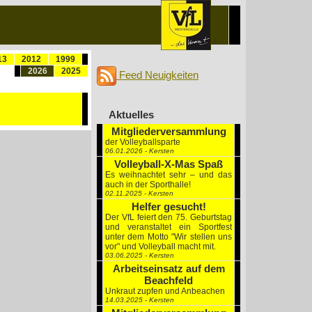
13
2012
1999
2026
2025
Feed Neuigkeiten
Aktuelles
Mitgliederversammlung
der Volleyballsparte
06.01.2026 - Kersten
Volleyball-X-Mas Spaß
Es weihnachtet sehr – und das
auch in der Sporthalle!
02.11.2025 - Kersten
Helfer gesucht!
Der VfL feiert den 75. Geburtstag
und veranstaltet ein Sportfest
unter dem Motto "Wir stellen uns
vor" und Volleyball macht mit.
03.06.2025 - Kersten
Arbeitseinsatz auf dem
Beachfeld
Unkraut zupfen und Anbeachen
14.03.2025 - Kersten