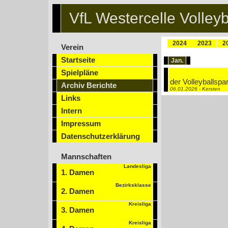
VfL Westercelle Volleyb
2024
2023
2
Verein
Startseite
Jan.
Spielpläne
der Volleyballspa
Archiv Berichte
06.01.2026 - Kersten
Links
Intern
Impressum
Datenschutzerklärung
Mannschaften
Landesliga
1. Damen
Bezirksklasse
2. Damen
Kreisliga
3. Damen
Kreisliga