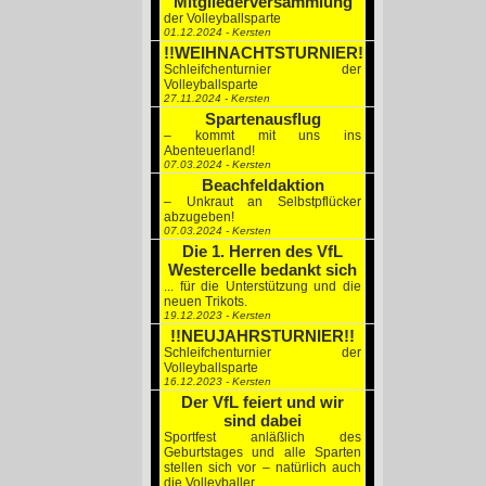
Mitgliederversammlung
der Volleyballsparte
01.12.2024 - Kersten
!!WEIHNACHTSTURNIER!!
Schleifchenturnier der
Volleyballsparte
27.11.2024 - Kersten
Spartenausflug
– kommt mit uns ins
Abenteuerland!
07.03.2024 - Kersten
Beachfeldaktion
– Unkraut an Selbstpflücker
abzugeben!
07.03.2024 - Kersten
Die 1. Herren des VfL
Westercelle bedankt sich
... für die Unterstützung und die
neuen Trikots.
19.12.2023 - Kersten
!!NEUJAHRSTURNIER!!
Schleifchenturnier der
Volleyballsparte
16.12.2023 - Kersten
Der VfL feiert und wir
sind dabei
Sportfest anläßlich des
Geburtstages und alle Sparten
stellen sich vor – natürlich auch
die Volleyballer