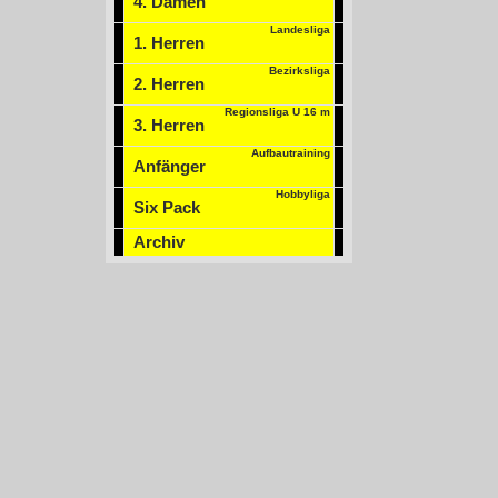
4. Damen
Landesliga
1. Herren
Bezirksliga
2. Herren
Regionsliga U 16 m
3. Herren
Aufbautraining
Anfänger
Hobbyliga
Six Pack
Archiv