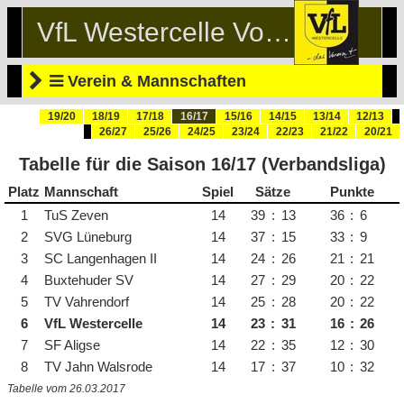
VfL Westercelle Volleyball
Verein & Mannschaften
19/20
18/19
17/18
16/17
15/16
14/15
13/14
12/13
26/27
25/26
24/25
23/24
22/23
21/22
20/21
Tabelle für die Saison 16/17 (Verbandsliga)
Platz
Mannschaft
Spiele
Sätze
Punkte
1
TuS Zeven
14
39
:
13
36
:
6
2
SVG Lüneburg
14
37
:
15
33
:
9
3
SC Langenhagen II
14
24
:
26
21
:
21
4
Buxtehuder SV
14
27
:
29
20
:
22
5
TV Vahrendorf
14
25
:
28
20
:
22
6
VfL Westercelle
14
23
:
31
16
:
26
7
SF Aligse
14
22
:
35
12
:
30
8
TV Jahn Walsrode
14
17
:
37
10
:
32
Tabelle vom 26.03.2017