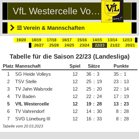
VfL Westercelle Volleyball
Verein & Mannschaften
19/20
18/19
17/18
16/17
15/16
14/15
13/14
12/13
26/27
25/26
24/25
23/24
22/23
21/22
20/21
Tabelle für die Saison 22/23 (Landesliga)
Platz
Mannschaft
Spiele
Sätze
Punkte
1
SG Heide Volleys
12
36
:
3
35
:
1
2
TSV Stelle
12
25
:
19
23
:
13
3
TV Jahn Walsrode
12
25
:
20
22
:
14
4
TV Baden
12
22
:
24
17
:
19
5
VfL Westercelle
12
19
:
28
13
:
23
6
TV Vahrendorf
12
14
:
30
8
:
28
7
SVG Lüneburg III
12
16
:
33
8
:
28
Tabelle vom 20.03.2023