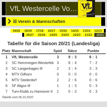
VfL Westercelle Volleyball
Verein & Mannschaften
19/20
18/19
17/18
16/17
15/16
14/15
13/14
12/13
26/27
25/26
24/25
23/24
22/23
21/22
20/21
Tabelle für die Saison 20/21 (Landesliga)
Platz
Mannschaft
Spiele
Sätze
Punkte
1
VfL Westercelle
3
9
:
3
8
:
1
2
SC Hemmingen-Westerfeld
3
8
:
4
7
:
2
3
SC Langenhagen III
2
3
:
4
3
:
3
4
MTV Gifhorn
0
0
:
0
0
:
0
5
MTV Stederdorf
2
2
:
6
0
:
6
6
SF Aligse III
1
1
:
3
0
:
3
7
Turn-Klubb zu Hannover II
1
0
:
3
0
:
3
Tabelle vom 06.10.2020