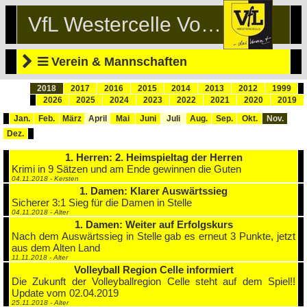
VfL Westercelle Volleyball
Verein & Mannschaften
2018
2017
2016
2015
2014
2013
2012
1999
2026
2025
2024
2023
2022
2021
2020
2019
Jan.
Feb.
März
April
Mai
Juni
Juli
Aug.
Sep.
Okt.
Nov.
Dez.
1. Herren: 2. Heimspieltag der Herren
Krimi in 9 Sätzen und am Ende gewinnen die Guten
04.11.2018 - Kersten
1. Damen: Klarer Auswärtssieg
Sicherer 3:1 Sieg für die Damen in Stelle
04.11.2018 - Alter
1. Damen: Weiter auf Erfolgskurs
Nach dem Auswärtssieg in Stelle gab es erneut 3 Punkte, jetzt
aus dem Alten Land
11.11.2018 - Alter
Volleyball Region Celle informiert
Die Zukunft der Volleyballregion Celle steht auf dem Spiel!!
Update vom 02.04.2019
25.11.2018 - Alter