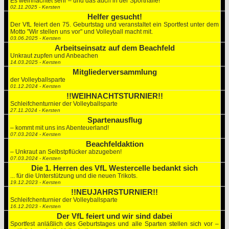
Es weihnachtet sehr – und das auch in der Sporthalle!
02.11.2025 - Kersten
Helfer gesucht!
Der VfL feiert den 75. Geburtstag und veranstaltet ein Sportfest unter dem
Motto "Wir stellen uns vor" und Volleyball macht mit.
03.06.2025 - Kersten
Arbeitseinsatz auf dem Beachfeld
Unkraut zupfen und Anbeachen
14.03.2025 - Kersten
Mitgliederversammlung
der Volleyballsparte
01.12.2024 - Kersten
!!WEIHNACHTSTURNIER!!
Schleifchenturnier der Volleyballsparte
27.11.2024 - Kersten
Spartenausflug
– kommt mit uns ins Abenteuerland!
07.03.2024 - Kersten
Beachfeldaktion
– Unkraut an Selbstpflücker abzugeben!
07.03.2024 - Kersten
Die 1. Herren des VfL Westercelle bedankt sich
... für die Unterstützung und die neuen Trikots.
19.12.2023 - Kersten
!!NEUJAHRSTURNIER!!
Schleifchenturnier der Volleyballsparte
16.12.2023 - Kersten
Der VfL feiert und wir sind dabei
Sportfest anläßlich des Geburtstages und alle Sparten stellen sich vor –