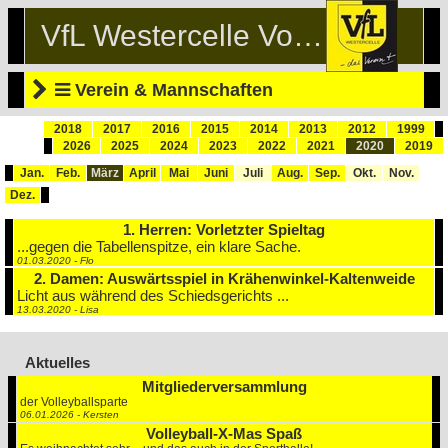
VfL Westercelle Volleyball
Verein & Mannschaften
2018
2017
2016
2015
2014
2013
2012
1999
2026
2025
2024
2023
2022
2021
2020
2019
Jan.
Feb.
März
April
Mai
Juni
Juli
Aug.
Sep.
Okt.
Nov.
Dez.
1. Herren: Vorletzter Spieltag
...gegen die Tabellenspitze, ein klare Sache.
01.03.2020 - Flo
2. Damen: Auswärtsspiel in Krähenwinkel-Kaltenweide
Licht aus während des Schiedsgerichts ...
13.03.2020 - Lisa
Aktuelles
Mitgliederversammlung
der Volleyballsparte
06.01.2026 - Kersten
Volleyball-X-Mas Spaß